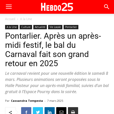
Accueil
A la Une
A la Une
Culture
Actualité
Vie Locale
Pontarlier
Pontarlier. Après un après-
midi festif, le bal du
Carnaval fait son grand
retour en 2025
Le carnaval revient pour une nouvelle édition le samedi 8
mars. Plusieurs animations seront proposées sous la
Halle Pasteur pour un après-midi familial, suivies d’un bal
gratuit à l’Espace Pourny dans la soirée.
Par
Cassandra Tempesta
-
7 mars 2025