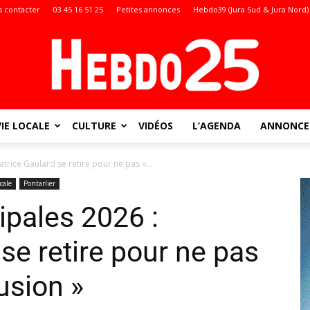
 contacter
03 45 16 51 25
Petites annonces
Hebdo39 (Jura Sud & Jura Nord)
VIE LOCALE
CULTURE
VIDÉOS
L’AGENDA
ANNONCES
Doubs
atrice Gaulard se retire pour ne pas «...
cale
Pontarlier
ipales 2026 :
:
se retire pour ne pas
usion »