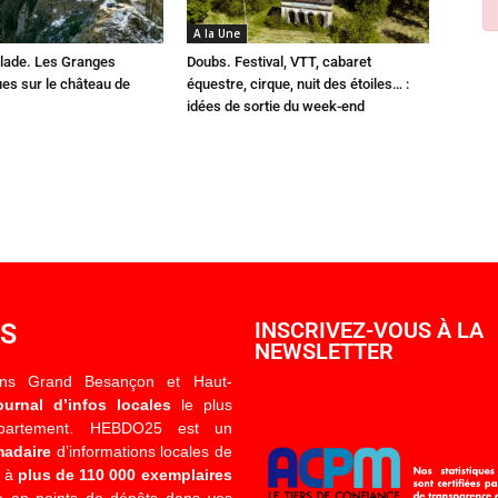
A la Une
lade. Les Granges
Doubs. Festival, VTT, cabaret
es sur le château de
équestre, cirque, nuit des étoiles… :
idées de sortie du week-end
OS
INSCRIVEZ-VOUS À LA
NEWSLETTER
ons Grand Besançon et Haut-
ournal d’infos locales
le plus
épartement. HEBDO25 est un
madaire
d’informations locales de
é à
plus de 110 000 exemplaires