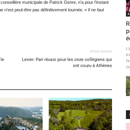
conseillère municipale de Patrick Genre, n’a pour l’instant
que n’est peut-être pas définitivement tournée.
« Il ne faut
A
R
p
é
L’
Article suivant
tr
 le
Levier. Pari réussi pour les onze collégiens qui
fe
ont couru à Athènes
cl