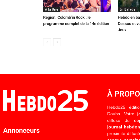
A la Une
En Balade
Région. Colomb’in’Rock : le
Hebdo en ba
programme complet de la 14e édition
Dessus et vu
Joux
À PROP
Hebdo25 éditi
Doubs. Votre
j
diffusé du d
journal hebdo
Annonceurs
proximité diffus