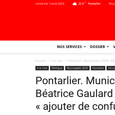
C
vendredi 7 août 2026
22.9
Nous
Pontarlier
NOS SERVICES
DOSSIER
Accueil
A la Une
Pontarlier. Municipales 2026 : Bé
A la Une
Politique
Municipales 2026
Economie
Vie Lo
Pontarlier. Munic
Béatrice Gaulard 
« ajouter de conf