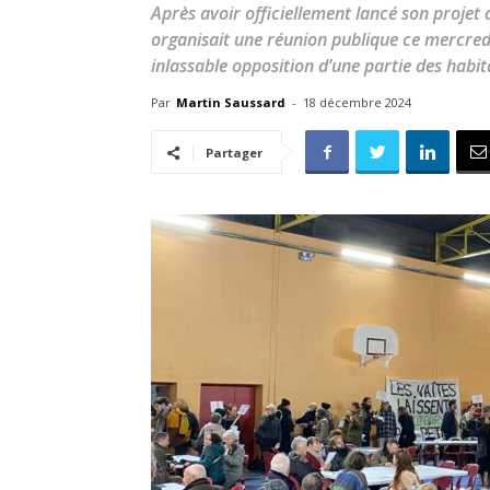
Après avoir officiellement lancé son projet
organisait une réunion publique ce mercred
inlassable opposition d’une partie des habit
Par
Martin Saussard
-
18 décembre 2024
Partager