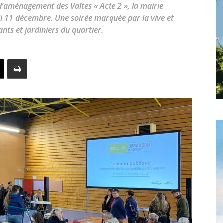
toute
 d’aménagement des Vaîtes « Acte 2 », la mairie
i 11 décembre. Une soirée marquée par la vive et
ants et jardiniers du quartier.
l'info
locale
–