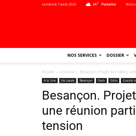
C
vendredi 7 août 2026
24
Nous 
Pontarlier
NOS SERVICES
DOSSIER
Accueil
A la Une
Besançon. Projet des Vaîtes, acte
A la Une
Vie Locale
Besançon
Flash
Edito
Grands m
Besançon. Projet 
une réunion part
tension