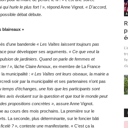
qui hurle le plus fort ! »
, répond Anne Vignot.
« D’accord,
A
mpossible débat débute.
R
s blaireaux »
p
é
més d’une banderole
« Les Vaîtes laissent toujours pas
L’
place pour développer ses arguments.
« Ce que veut la
tr
expulsion de jardiniers. Quand on parle de femmes et
fe
cl
ter ! »
, lâche Claire Arnoux, ex-membre de La France
la municipalité :
« Les Vaîtes ont leurs oiseaux, la mairie a
redi soir par la municipalité et ses partenaires n’ont pas
 temps d’échanges, une fois que les participants sont
 les avis évoluent sur la question et que tout le monde peut
 des propositions concrètes »
, assure Anne Vignot.
ype au cours des mois prochains. La première sur le
rts. La seconde, plus déterminante, sur le foncier bâti
ficelé ? »
, conteste une manifestante. « C’est ça la