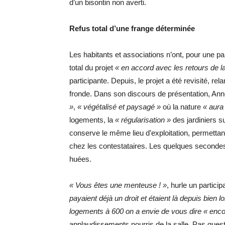
d’un bisontin non averti.
Refus total d’une frange déterminée
Les habitants et associations n’ont, pour une par
total du projet
« en accord avec les retours de 
participante. Depuis, le projet a été revisité, 
fronde. Dans son discours de présentation, An
»
,
« végétalisé et paysagé »
où la nature
« aura
logements, la
« régularisation »
des jardiniers s
conserve le même lieu d’exploitation, permettant
chez les contestataires. Les quelques seconde
huées.
« Vous êtes une menteuse ! »
, hurle un partici
payaient déjà un droit et étaient là depuis bien
logements à 600 on a envie de vous dire « encore 
applaudissements nourris de la salle. Pas questi