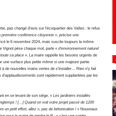
tie, pas changé d’avis sur l’écoquartier des Vaîtes : le refus
la première conférence citoyenne »
, précise une
relancé le 6 novembre 2024, mais suscite toujours la même
ne Vignot pèse chaque mot, parle
« d’environnement naturel
 toute sa place »
. La maire rappelle les besoins urgents de
ur une surface plus petite même si une majeure partie
 à de nouvelles mains vertes de s’installer… Rien n’y fait
s d’applaudissements sont rapidement supplantées par les
pant en se levant de son siège.
« Les jardiniers installés
 longtemps ! […] Quand on voit votre projet passé de 1200
un petit effort, allez », pas de bétonisation ! »
Nouveaux
on pour la maire de perdre le fil :
« c’est une soirée