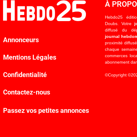
À PROP
Hebdo25 éditi
Doubs. Votre
j
diffusé du d
journal hebdo
Annonceurs
proximité diffus
chaque semaine
commerces locau
Mentions Légales
abonnement dan
Confidentialité
©Copyright ©20
Contactez-nous
Passez vos petites annonces