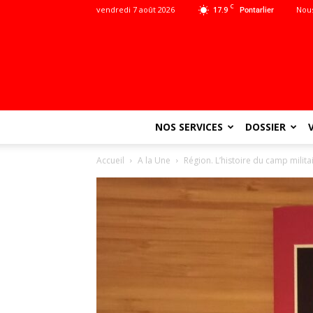
C
vendredi 7 août 2026
17.9
Nous
Pontarlier
NOS SERVICES
DOSSIER
Accueil
A la Une
Région. L’histoire du camp milit