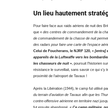
Un lieu hautement stratég
Pour faire face aux raids aériens de nuit des Bri
que «
des centres de commandement de la cha
de commandement de la chasse de nuit permetta
des radars pour faire une carte de l’espace aér
Celui de Foucherans, le NJRF 120, «
[entra] 
appareils de la Luftwaffe vers les bombardie
les chasseurs de nuit
»
, poursuit l’historien su
résistance le surveillait, sans savoir ce qui s’y t
proximité de l’aéroport de Tavaux !
Après la Libération (1944), le camp fut utilisé p
du terrain d’aviation de Tavaux afin que les Th
contre-offensive aérienne en territoire nazi jusqu’
fut ensuite abandonné. «
Ce camp militaire, p