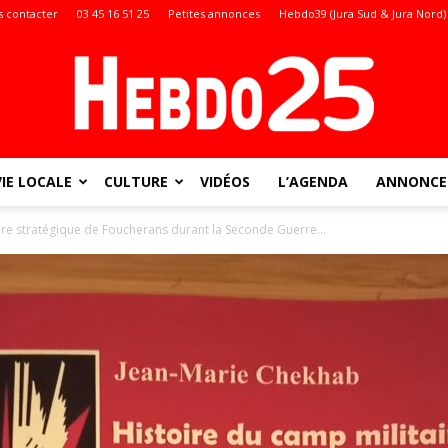
 contacter
03 45 16 51 25
Petites annonces
Hebdo39 (Jura Sud & Jura Nord)
VIE LOCALE
CULTURE
VIDÉOS
L’AGENDA
ANNONCES
Doubs
aire stratégique de Foucherans durant la Seconde Guerre...
: