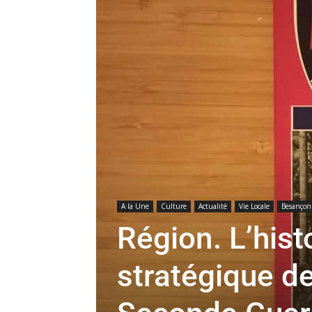
A la Une
Culture
Actualité
Vie Locale
Besançon
Région. L’hist
stratégique d