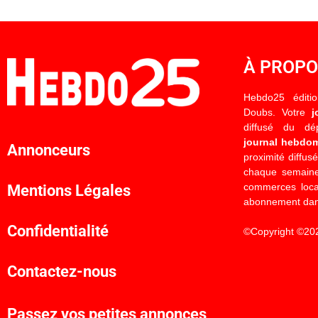
À PROP
Hebdo25 éditi
Doubs. Votre
j
diffusé du d
journal hebdo
Annonceurs
proximité diffus
chaque semaine
commerces locau
Mentions Légales
abonnement dan
Confidentialité
©Copyright ©20
Contactez-nous
Passez vos petites annonces