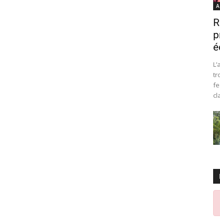
A
R
p
é
L’
tr
fe
cl