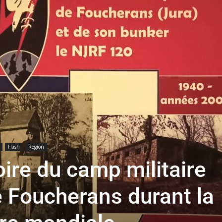
toute
l'info
locale
Flash
Région
oire du camp militaire
e Foucherans durant la
–