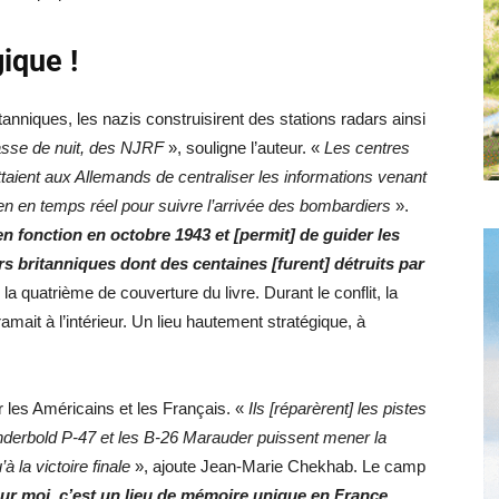
ique !
tanniques, les nazis construisirent des stations radars ainsi
sse de nuit, des NJRF
», souligne l’auteur. «
Les centres
ient aux Allemands de centraliser les informations venant
ien en temps réel pour suivre l’arrivée des bombardiers
».
en fonction en octobre 1943 et [permit] de guider les
rs britanniques dont des centaines [furent] détruits par
r la quatrième de couverture du livre. Durant le conflit, la
ramait à l’intérieur. Un lieu hautement stratégique, à
ar les Américains et les Français. «
Ils [réparèrent] les pistes
underbold P-47 et les B-26 Marauder puissent mener la
à la victoire finale
», ajoute Jean-Marie Chekhab. Le camp
our moi, c’est un lieu de mémoire unique en France.