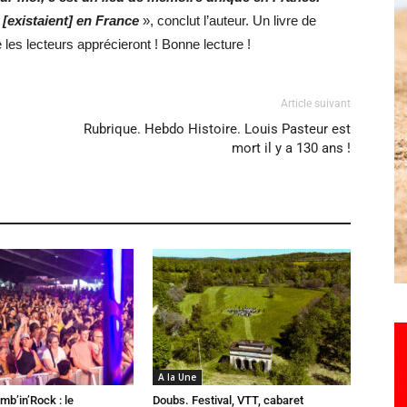
i [existaient] en France
», conclut l’auteur. Un livre de
les lecteurs apprécieront ! Bonne lecture !
Article suivant
Rubrique. Hebdo Histoire. Louis Pasteur est
mort il y a 130 ans !
A la Une
mb’in’Rock : le
Doubs. Festival, VTT, cabaret