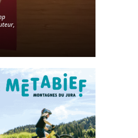
amp
uteur,