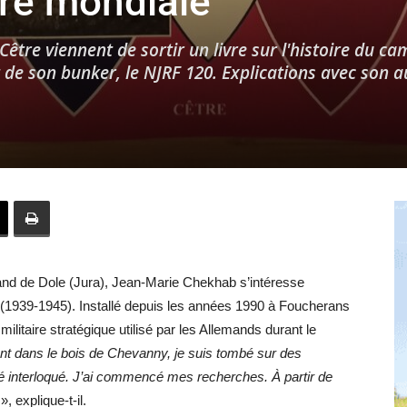
re mondiale
être viennent de sortir un livre sur l'histoire du c
t de son bunker, le NJRF 120. Explications avec son a
Hebdo25
and de Dole (Jura), Jean-Marie Chekhab s’intéresse
 (1939-1945). Installé depuis les années 1990 à Foucherans
litaire stratégique utilisé par les Allemands durant le
ant dans le bois de
Chevanny, je suis tombé sur des
 été interloqué. J’ai commencé mes recherches. À partir de
», explique-t-il.