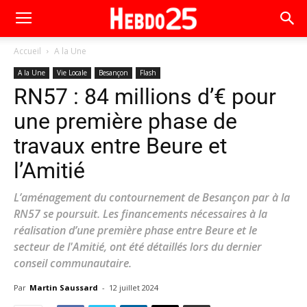
Accueil
A la Une
A la Une
Vie Locale
Besançon
Flash
RN57 : 84 millions d’€ pour
une première phase de
travaux entre Beure et
l’Amitié
L’aménagement du contournement de Besançon par à la
RN57 se poursuit. Les financements nécessaires à la
réalisation d’une première phase entre Beure et le
secteur de l'Amitié, ont été détaillés lors du dernier
conseil communautaire.
Par
Martin Saussard
-
12 juillet 2024