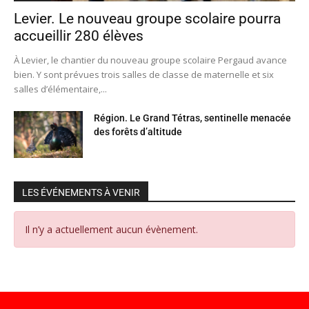
Levier. Le nouveau groupe scolaire pourra
accueillir 280 élèves
À Levier, le chantier du nouveau groupe scolaire Pergaud avance
bien. Y sont prévues trois salles de classe de maternelle et six
salles d’élémentaire,...
Région. Le Grand Tétras, sentinelle menacée
des forêts d’altitude
LES ÉVÉNEMENTS À VENIR
Il n’y a actuellement aucun évènement.