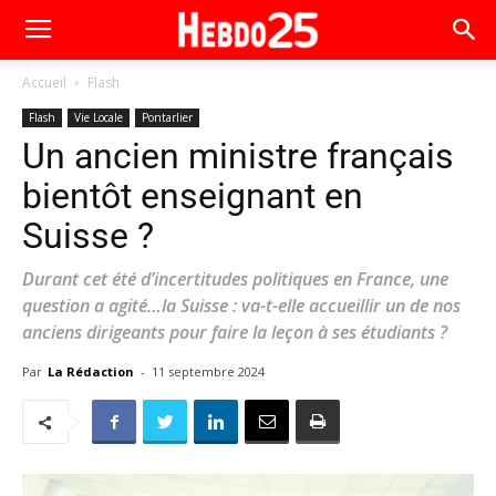
Accueil
Flash
Flash
Vie Locale
Pontarlier
Un ancien ministre français
bientôt enseignant en
Suisse ?
Durant cet été d’incertitudes politiques en France, une
question a agité…la Suisse : va-t-elle accueillir un de nos
anciens dirigeants pour faire la leçon à ses étudiants ?
Par
La Rédaction
-
11 septembre 2024