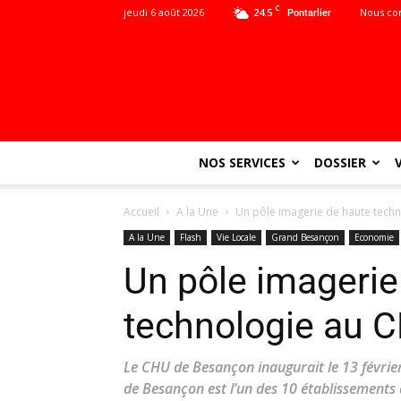
C
jeudi 6 août 2026
24.5
Nous co
Pontarlier
NOS SERVICES
DOSSIER
Accueil
A la Une
Un pôle imagerie de haute tech
A la Une
Flash
Vie Locale
Grand Besançon
Economie
Un pôle imagerie
technologie au 
Le CHU de Besançon inaugurait le 13 février
de Besançon est l’un des 10 établissements d