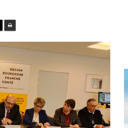
toute
l'info
locale
–