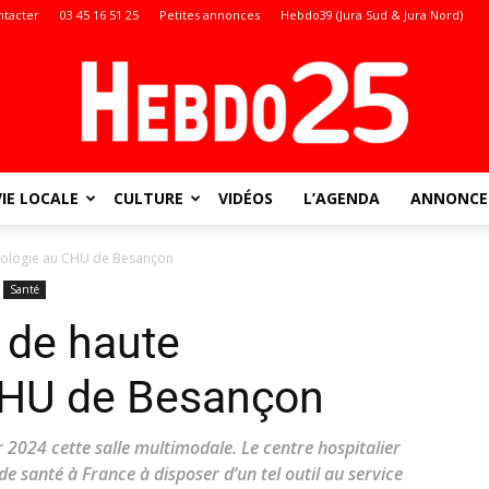
ntacter
03 45 16 51 25
Petites annonces
Hebdo39 (Jura Sud & Jura Nord)
VIE LOCALE
CULTURE
VIDÉOS
L’AGENDA
ANNONCES
Doubs
nologie au CHU de Besançon
Santé
 de haute
:
CHU de Besançon
 2024 cette salle multimodale. Le centre hospitalier
e santé à France à disposer d’un tel outil au service