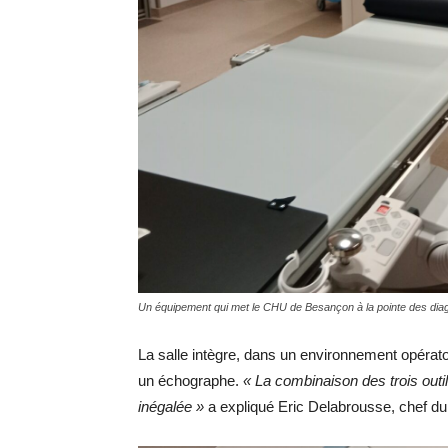
Un équipement qui met le CHU de Besançon à la pointe des diag
La salle intègre, dans un environnement opérato
un échographe.
« La combinaison des trois outi
inégalée »
a expliqué Eric Delabrousse, chef d