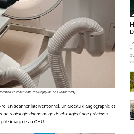
E
H
D
Le
no
pu
em
nostics et traitements radiologiques en France ©YQ
ire, un scanner interventionnel, un arceau d’angiographie et
ls de radiologie donne au geste chirurgical une précision
u pôle imagerie au CHU.