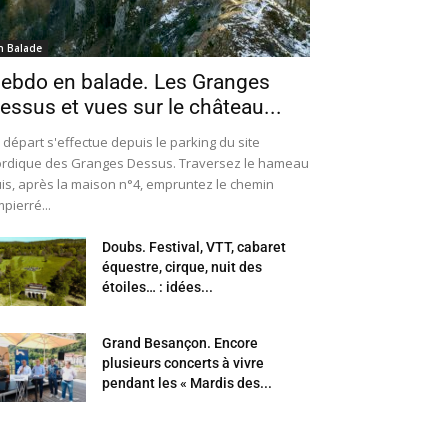
n Balade
ebdo en balade. Les Granges
essus et vues sur le château...
 départ s'effectue depuis le parking du site
rdique des Granges Dessus. Traversez le hameau
is, après la maison n°4, empruntez le chemin
pierré...
Doubs. Festival, VTT, cabaret
équestre, cirque, nuit des
étoiles… : idées...
Grand Besançon. Encore
plusieurs concerts à vivre
pendant les « Mardis des...