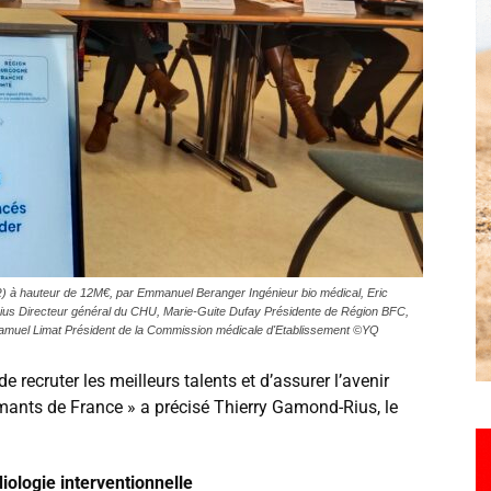
Hebdo25
 à hauteur de 12M€, par Emmanuel Beranger Ingénieur bio médical, Eric
us Directeur général du CHU, Marie-Guite Dufay Présidente de Région BFC,
 Samuel Limat Président de la Commission médicale d'Etablissement ©YQ
 recruter les meilleurs talents et d’assurer l’avenir
rmants de France » a précisé Thierry Gamond-Rius, le
iologie interventionnelle