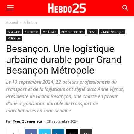
Accueil
A la Une
A la Une
Economie
Vie Locale
Environnement
Flash
Grand Besançon
Politique
Besançon. Une logistique
urbaine durable pour Grand
Besançon Métropole
Le 13 septembre 2024, 22 acteurs professionnels du
transport et de la logistique ont signé avec Anne Vignot,
Présidente de Grand Besançon, une charte en faveur
d’une organisation durable du transport de
marchandises en zone urbaine.
Par
Yves Quemeneur
-
28 septembre 2024