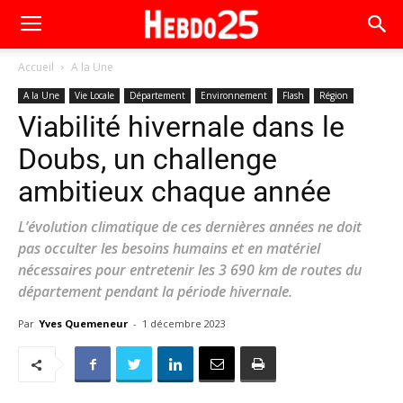
Accueil
A la Une
A la Une
Vie Locale
Département
Environnement
Flash
Région
Viabilité hivernale dans le
Doubs, un challenge
ambitieux chaque année
L’évolution climatique de ces dernières années ne doit
pas occulter les besoins humains et en matériel
nécessaires pour entretenir les 3 690 km de routes du
département pendant la période hivernale.
Par
Yves Quemeneur
-
1 décembre 2023