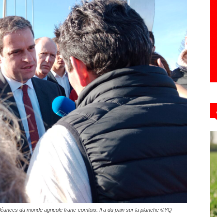
doléances du monde agricole franc-comtois. Il a du pain sur la planche ©YQ