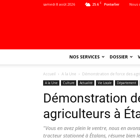
C
samedi 8 août 2026
25.6
Nous 
Pontarlier
NOS SERVICES
DOSSIER
Accueil
A la Une
Démonstration de force des agri
A la Une
Culture
Actualité
Vie Locale
Département
Démonstration d
agriculteurs à Ét
"Vous en avez plein le ventre, nous en avons
tracteur stationné à Étalans, résume bien l