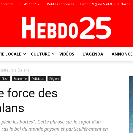
contacter
03 45 16 51 25
Petites annonces
Hebdo39 (Jura Sud & Jura Nord)
VIE LOCALE
CULTURE
VIDÉOS
L’AGENDA
ANNONCES
Doubs
culteurs à Étalans
Flash
Economie
Politique
Région
e force des
:
alans
 plein les bottes". Cette phrase sur le capot d’un
e ras le bol du monde paysan et particulièrement en