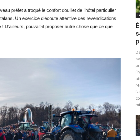
u préfet a troqué le confort douillet de l’hôtel particulier
E
alans. Un exercice d’écoute attentive des revendications
É
sé ! D’ailleurs, pouvait-il proposer autre chose que ce que
s
p
Da
sa
pr
Fr
at
re
l’
co
mi