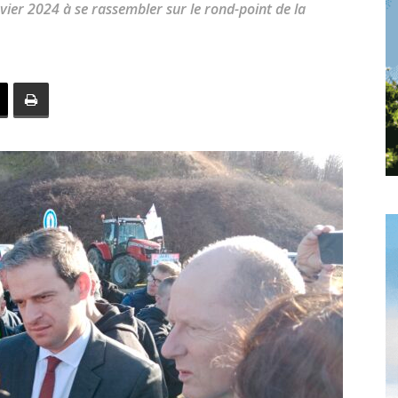
vier 2024 à se rassembler sur le rond-point de la
toute
l'info
locale
–