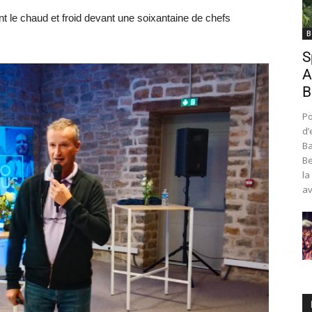
t le chaud et froid devant une soixantaine de chefs
B
S
A
B
Po
d’
Ba
Be
la
av