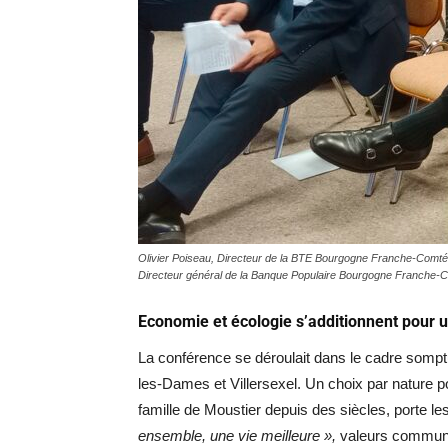
Olivier Poiseau, Directeur de la BTE Bourgogne Franche-Comté,
Directeur général de la Banque Populaire Bourgogne Franche-
Economie et écologie s’additionnent pour
La conférence se déroulait dans le cadre som
les-Dames et Villersexel. Un choix par nature p
famille de Moustier depuis des siècles, porte l
ensemble, une vie meilleure »,
valeurs commune