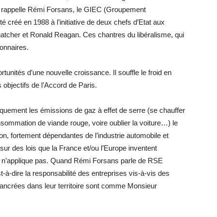
e rappelle Rémi Forsans, le GIEC (Groupement
é créé en 1988 à l’initiative de deux chefs d’Etat aux
Thatcher et Ronald Reagan. Ces chantres du libéralisme, qui
ionnaires.
unités d’une nouvelle croissance. Il souffle le froid en
 objectifs de l’Accord de Paris.
quement les émissions de gaz à effet de serre (se chauffer
nsommation de viande rouge, voire oublier la voiture…) le
on, fortement dépendantes de l’industrie automobile et
r des lois que la France et/ou l’Europe inventent
te n’applique pas. Quand Rémi Forsans parle de RSE
t-à-dire la responsabilité des entreprises vis-à-vis des
E ancrées dans leur territoire sont comme Monsieur