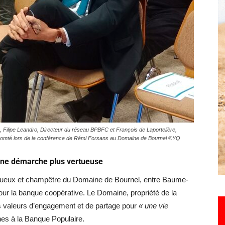
Hebdo25
 Filipe Leandro, Directeur du réseau BPBFC et François de Laportelière,
Comté lors de la conférence de Rémi Forsans au Domaine de Bournel ©YQ
 une démarche plus vertueuse
ptueux et champêtre du Domaine de Bournel, entre Baume-
our la banque coopérative. Le Domaine, propriété de la
es valeurs d’engagement et de partage pour
« une vie
s à la Banque Populaire.