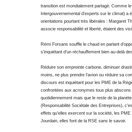
transition est mondialement partagé. Comme l
Intergouvernemental d’experts sur le climat) a ét
orientations pourtant très libérales : Margaret 
associe responsabilité et liberté, étaient des vis
Rémi Forsans souffle le chaud en parlant d’opport
s’inquiétant d’un réchauffement bien au-delà des
Réduire son empreinte carbone, diminuer drasti
moins, ne plus prendre l’avion ou réduire sa co
discours est inquiétant pour les PME de la Régi
confrontées aux acronymes tous plus abscons su
quotidiennement mais que le reste de la planè
(Responsabilité Sociétale des Entreprises), c’es
effets qu’elles exercent sur la société, les PM
Jourdain, elles font de la RSE sans le savoir.