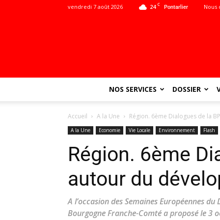
C
vendredi 7 août 2026
24
Nous 
Pontarlier
NOS SERVICES
DOSSIER
Accueil
A la Une
Région. 6ème Dialogues de la 
A la Une
Economie
Vie Locale
Environnement
Flash
Région. 6ème Di
autour du dével
A l’occasion des Semaines Européennes du 
Bourgogne Franche-Comté a proposé le 3 oc