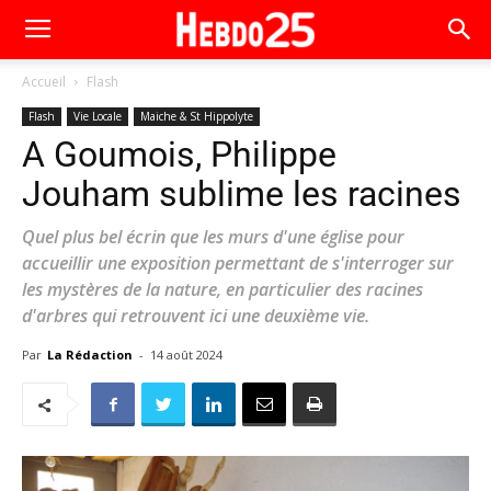
Accueil
Flash
Flash
Vie Locale
Maiche & St Hippolyte
A Goumois, Philippe
Jouham sublime les racines
Quel plus bel écrin que les murs d'une église pour
accueillir une exposition permettant de s'interroger sur
les mystères de la nature, en particulier des racines
d'arbres qui retrouvent ici une deuxième vie.
Par
La Rédaction
-
14 août 2024