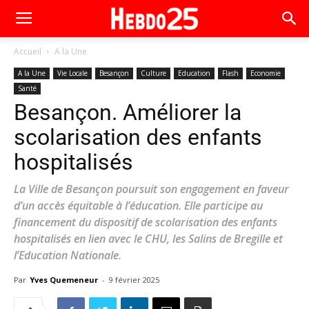
Accueil
A la Une
A la Une
Vie Locale
Besançon
Culture
Education
Flash
Economie
Santé
Besançon. Améliorer la
scolarisation des enfants
hospitalisés
La Ville de Besançon poursuit son engagement en faveur
d’un accès équitable à l’éducation. Elle participe au
financement du dispositif de scolarisation des enfants
hospitalisés en lien avec le CHU, les Salins de Bregille et
l’Education Nationale.
Par
Yves Quemeneur
-
9 février 2025