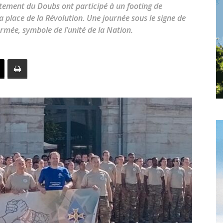
toute
artement du Doubs ont participé à un footing de
la place de la Révolution. Une journée sous le signe de
’Armée, symbole de l’unité de la Nation.
l'info
locale
–