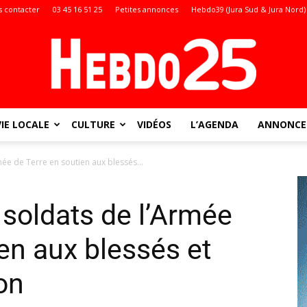
 contacter
03 45 16 51 25
Petites annonces
Hebdo39 (Jura Sud & Jura Nord)
VIE LOCALE
CULTURE
VIDÉOS
L’AGENDA
ANNONCES
Doubs
ée de Terre en soutien aux blessés...
soldats de l’Armée
:
en aux blessés et
on