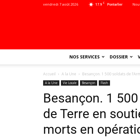
C
vendredi 7 août 2026
17.9
Nous
Pontarlier
NOS SERVICES
DOSSIER
Accueil
A la Une
Besançon. 1 500 soldats de l’Arm
A la Une
Vie Locale
Besançon
Flash
Besançon. 1 500 
de Terre en souti
morts en opérati