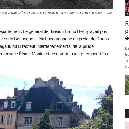
 de la Rhodia à la place de la Révolution, en parcourant les rues du centre-ville
A
R
p
épartement. Le général de division Bruno Helluy avait pris
é
rues de Besançon. Il était accompagné du préfet du Doubs
gaut, du Directeur interdépartemental de la police
L’
gendarmerie Élodie Montet et de nombreuses personnalités et
tr
fe
cl