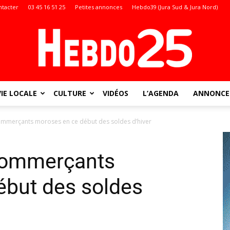
ntacter
03 45 16 51 25
Petites annonces
Hebdo39 (Jura Sud & Jura Nord)
VIE LOCALE
CULTURE
VIDÉOS
L’AGENDA
ANNONCES
Doubs
mmerçants moroses en ce début des soldes d’hiver
commerçants
:
ébut des soldes