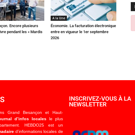
A la Une
çon. Encore plusieurs
Économie. La facturation électronique
ivre pendant les « Mardis
entre en vigueur le 1er septembre
2026
OS
INSCRIVEZ-VOUS À LA
NEWSLETTER
ons Grand Besançon et Haut-
ournal d’infos locales
le plus
épartement. HEBDO25 est un
madaire
d’informations locales de