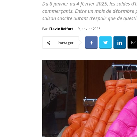
Du 8 janvier au 4 février 2025, les soldes d
commerçants. Entre un mois de décembre par
saison suscite autant d’espoir que de ques
Par
Flavie Belfort
-
9 janvier 2025
Partager