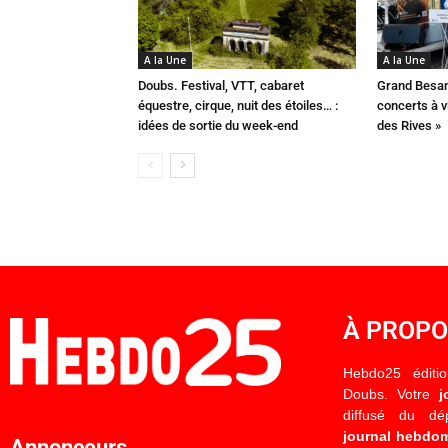
A la Une
A la Une
Doubs. Festival, VTT, cabaret
Grand Besan
équestre, cirque, nuit des étoiles… :
concerts à v
idées de sortie du week-end
des Rives »
À PROP
Hebdo25 éditi
Doubs. Votre
j
diffusé du d
journal hebdo
Annonceurs