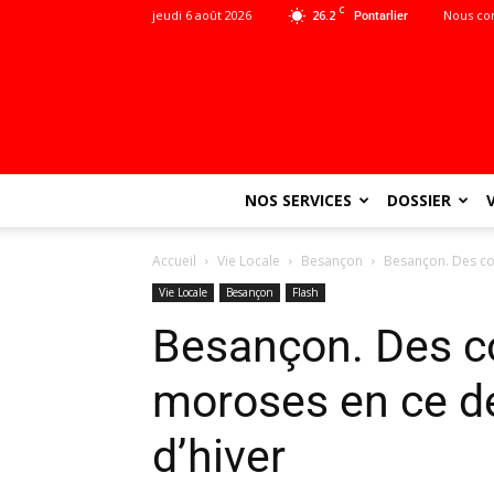
C
jeudi 6 août 2026
26.2
Nous co
Pontarlier
NOS SERVICES
DOSSIER
Accueil
Vie Locale
Besançon
Besançon. Des co
Vie Locale
Besançon
Flash
Besançon. Des 
moroses en ce d
d’hiver