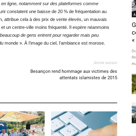
s en ligne, notamment sur des plateformes comme
ir constatent une baisse de 20 % de fréquentation au
A
attribue cela à des prix de vente élevés, un mauvais
G
t un centre-ville moins fréquenté. Il espère néanmoins
c
“beaucoup de gens entrent pour regarder mais peu
«
du
monde ». À l’image du ciel, l’ambiance est morose.
Du
Ri
Article suivant
ma
Besançon rend hommage aux victimes des
attentats islamistes de 2015