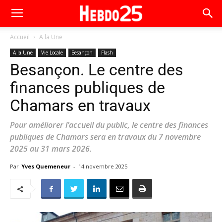
Accueil
A la Une
A la Une
Vie Locale
Besançon
Flash
Besançon. Le centre des
finances publiques de
Chamars en travaux
Pour améliorer l’accueil du public, le centre des finances
publiques de Chamars sera en travaux du 7 novembre
2025 au 31 mars 2026.
Par
Yves Quemeneur
-
14 novembre 2025