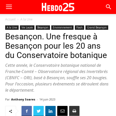
Accueil
A la Une
A la Une
Vie Locale
Besançon
Environnement
Flash
Grand Besançon
Besançon. Une fresque à
Besançon pour les 20 ans
du Conservatoire botanique
Cette année, le Conservatoire botanique national de
Franche-Comté – Observatoire régional des Invertébrés
(CBNFC – ORI), basé à Besançon, souffle ses 20 bougies.
Pour l’occasion, plusieurs événements se déroulent dans
le département.
Par
Anthony Soares
-
14 juin 2023