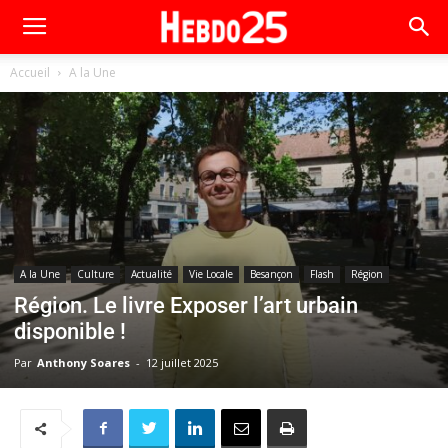
Accueil
A la Une
A la Une
Culture
Actualité
Vie Locale
Besançon
Flash
Région
Région. Le livre Exposer l’art urbain
disponible !
Par
Anthony Soares
-
12 juillet 2025