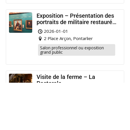
Exposition – Présentation des
portraits de militaire restaurés
à Pontarlier
2026-01-01
2 Place Arçon, Pontarlier
Salon professionnel ou exposition
grand public
Visite de la ferme – La
Pastorale
2026-05-01
Bonnevaux
Visite