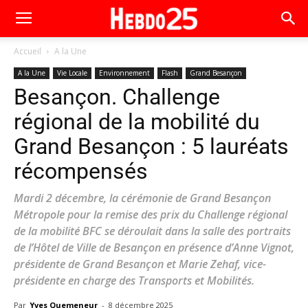
Accueil
A la Une
A la Une
Vie Locale
Environnement
Flash
Grand Besançon
Besançon. Challenge
régional de la mobilité du
Grand Besançon : 5 lauréats
récompensés
Mardi 2 décembre, la cérémonie de Grand Besançon
Métropole pour la remise des prix du Challenge régional
de la mobilité BFC se déroulait dans la salle des portraits
de l’Hôtel de Ville de Besançon en présence d’Anne Vignot,
présidente de Grand Besançon et Marie Zehaf, vice-
présidente en charge des Transports et Mobilités.
Par
Yves Quemeneur
-
8 décembre 2025