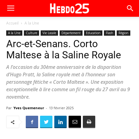
Accueil
A la Une
A la Une
Culture
Vie Locale
Département
Education
Flash
Région
Arc-et-Senans. Corto
Maltese à la Saline Royale
A l’occasion du 30ème anniversaire de la disparition
d’Hugo Pratt, la Saline royale met à l’honneur son
personnage fétiche « Corto Maltese ». Une exposition
exceptionnelle à lire comme un fil rouge du 27 avril au 9
novembre.
Par
Yves Quemeneur
-
13 février 2025