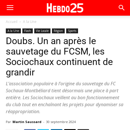
Accueil
A la Une
A la Une
Flash
Vie Locale
Région
Sports
Doubs. Un an après le
sauvetage du FCSM, les
Sociochaux continuent de
grandir
L’association populaire à l’origine du sauvetage du FC
Sochaux-Montbéliard tient désormais une place à part
entière. Les Sociochaux veillent au bon fonctionnement
du club tout en enchaînant les projets pour dynamiser sa
réappropriation.
Par
Martin Saussard
-
30 septembre 2024