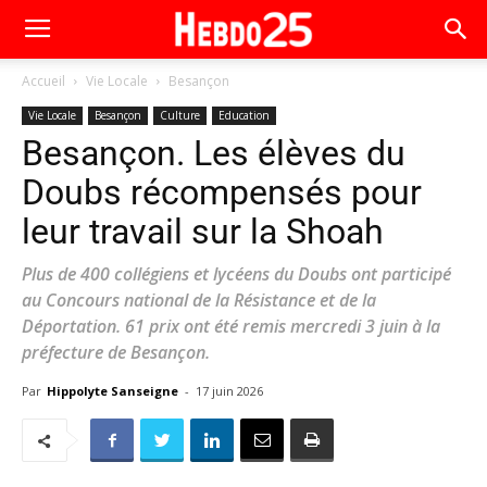
Accueil
Vie Locale
Besançon
Vie Locale
Besançon
Culture
Education
Besançon. Les élèves du
Doubs récompensés pour
leur travail sur la Shoah
Plus de 400 collégiens et lycéens du Doubs ont participé
au Concours national de la Résistance et de la
Déportation. 61 prix ont été remis mercredi 3 juin à la
préfecture de Besançon.
Par
Hippolyte Sanseigne
-
17 juin 2026