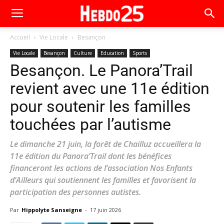
Accueil
Vie Locale
Besançon
Vie Locale
Besançon
Culture
Education
Sports
Besançon. Le Panora’Trail
revient avec une 11e édition
pour soutenir les familles
touchées par l’autisme
Le dimanche 21 juin, la forêt de Chailluz accueillera la
11e édition du Panora’Trail dont les bénéfices
financeront les actions de l’association Nos Enfants
d’Ailleurs qui soutiennent les familles et favorisent la
participation des personnes autistes.
Par
Hippolyte Sanseigne
-
17 juin 2026