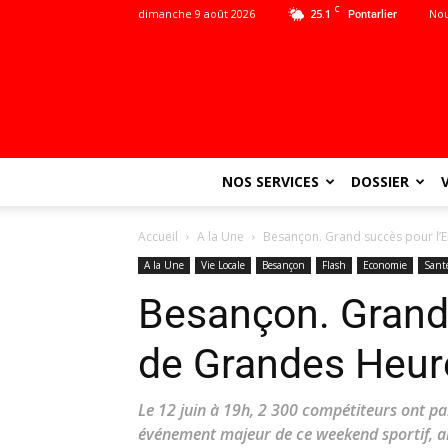
C
dimanche 9 août 2026
25.1
Nou
Pontarlier
NOS SERVICES
DOSSIER
Accueil
A la Une
Besançon. Grand succès pour l’
A la Une
Vie Locale
Besançon
Flash
Economie
Sant
Besançon. Grand 
de Grandes Heur
Le 12 juin à 19h, 2 300 compétiteurs ont p
événement majeur de ce weekend sportif, am