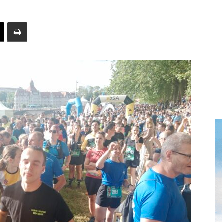
toute
l'info
locale
–