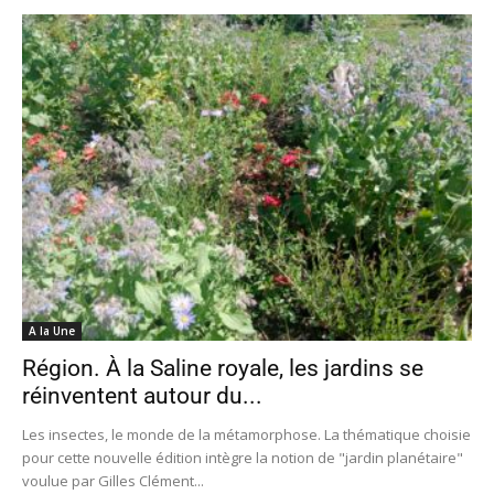
A la Une
Région. À la Saline royale, les jardins se
réinventent autour du...
Les insectes, le monde de la métamorphose. La thématique choisie
pour cette nouvelle édition intègre la notion de "jardin planétaire"
voulue par Gilles Clément...