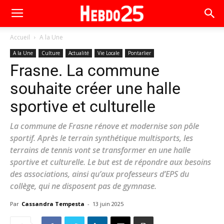
Accueil
A la Une
A la Une
Culture
Actualité
Vie Locale
Pontarlier
Frasne. La commune
souhaite créer une halle
sportive et culturelle
La commune de Frasne rénove et modernise son pôle
sportif. Après le terrain synthétique multisports, les
terrains de tennis vont se transformer en une halle
sportive et culturelle. Le but est de répondre aux besoins
des associations, ainsi qu’aux professeurs d’EPS du
collège, qui ne disposent pas de gymnase.
Par
Cassandra Tempesta
-
13 juin 2025