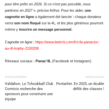
pour être prêts en 2026. Si ce n’est pas possible, nous
partirons en 2027
», précise Arthur. Pour les aider,
une
cagnotte en ligne
a également été lancée : chaque donateur
verra
son nom floqué
sur la 4L, et les plus généreux pourront
même y
inscrire un message personnel.
Cagnotte en ligne :
https://www.leetchi.com/fr/c/la-panacloc-
au-4l-trophy-2100208
Réseaux sociaux :
Panac’4L
(Facebook et Instagram)
Article précédent
Article suivant
Valdahon. Le Tchoukball Club
Pontarlier. En 2025, un double
Comtois recherche des
défilé des classes !
sponsors pour construire une
équipe