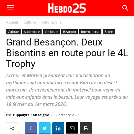
Accueil
Culture
Automobile
Culture
Automobile
Vie Locale
Besançon
International
Sports
Grand Besançon. Deux
Bisontins en route pour le 4L
Trophy
Arthur et Marvin préparent leur participation au
mythique raid humanitaire reliant Biarritz au désert
marocain. Ils achemineront du matériel pour venir en
aide aux enfants dans le besoin. Leur voyage est prévu du
18 février au 1er mars 2026.
Par
Hippolyte Sanseigne
-
19 octobre 2025