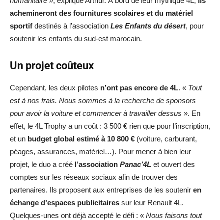
humanitaire »
, explique Arthur. À bord de leur mythique 4L,
ils
achemineront des fournitures scolaires et du matériel
sportif
destinés à l’association
Les Enfants du désert
, pour
soutenir les enfants du sud-est marocain.
Un projet coûteux
Cependant, les deux pilotes
n’ont pas encore de 4L
. «
Tout
est à nos frais. Nous sommes à la recherche de sponsors
pour avoir la voiture et commencer à travailler dessus
». En
effet, le 4L Trophy a un coût : 3 500 € rien que pour l’inscription,
et un
budget global estimé à 10 800 €
(voiture, carburant,
péages, assurances, matériel…). Pour mener à bien leur
projet, le duo a créé
l’association
Panac’4L
et ouvert des
comptes sur les réseaux sociaux afin de trouver des
partenaires. Ils proposent aux entreprises de les soutenir
en
échange d’espaces publicitaires
sur leur Renault 4L.
Quelques-unes ont déjà accepté le défi : «
Nous faisons tout