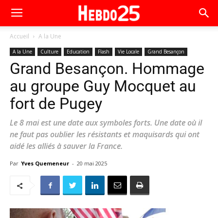
Accueil
A la Une
A la Une
Culture
Education
Flash
Vie Locale
Grand Besançon
Grand Besançon. Hommage
au groupe Guy Mocquet au
fort de Pugey
Le 8 mai est une date aux symboles forts. Une date où il
ne faut pas oublier les résistants et maquisards qui ont
aidé les alliés à sauver la France.
Par
Yves Quemeneur
-
20 mai 2025