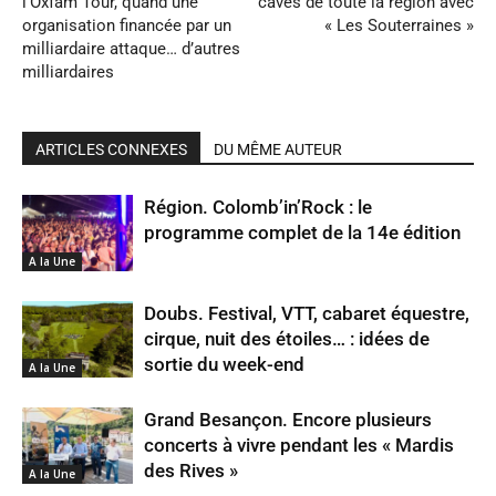
l’Oxfam Tour, quand une
caves de toute la région avec
organisation financée par un
« Les Souterraines »
milliardaire attaque… d’autres
milliardaires
ARTICLES CONNEXES
DU MÊME AUTEUR
Région. Colomb’in’Rock : le
programme complet de la 14e édition
A la Une
Doubs. Festival, VTT, cabaret équestre,
cirque, nuit des étoiles… : idées de
sortie du week-end
A la Une
Grand Besançon. Encore plusieurs
concerts à vivre pendant les « Mardis
des Rives »
A la Une