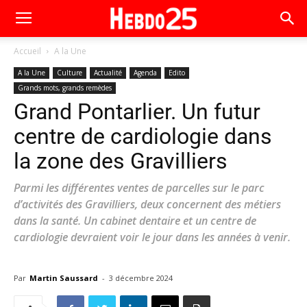
Accueil
A la Une
A la Une
Culture
Actualité
Agenda
Edito
Grands mots, grands remèdes
Grand Pontarlier. Un futur
centre de cardiologie dans
la zone des Gravilliers
Parmi les différentes ventes de parcelles sur le parc
d’activités des Gravilliers, deux concernent des métiers
dans la santé. Un cabinet dentaire et un centre de
cardiologie devraient voir le jour dans les années à venir.
Par
Martin Saussard
-
3 décembre 2024