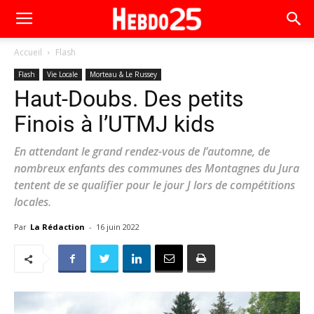
Accueil
Flash
Flash
Vie Locale
Morteau & Le Russey
Haut-Doubs. Des petits
Finois à l’UTMJ kids
En attendant le grand rendez-vous de l’automne, de
nombreux enfants des communes des Montagnes du Jura
tentent de se qualifier pour le jour J lors de compétitions
locales.
Par
La Rédaction
-
16 juin 2022