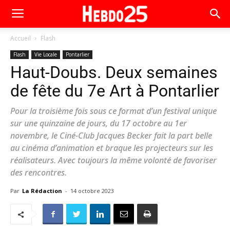
Accueil
Flash
Flash
Vie Locale
Pontarlier
Haut-Doubs. Deux semaines
de fête du 7e Art à Pontarlier
Pour la troisième fois sous ce format d’un festival unique
sur une quinzaine de jours, du 17 octobre au 1er
novembre, le Ciné-Club Jacques Becker fait la part belle
au cinéma d’animation et braque les projecteurs sur les
réalisateurs. Avec toujours la même volonté de favoriser
des rencontres.
Par
La Rédaction
-
14 octobre 2023