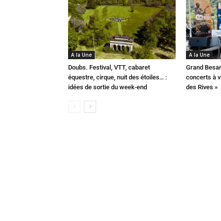
A la Une
A la Une
Doubs. Festival, VTT, cabaret
Grand Besan
équestre, cirque, nuit des étoiles… :
concerts à v
idées de sortie du week-end
des Rives »