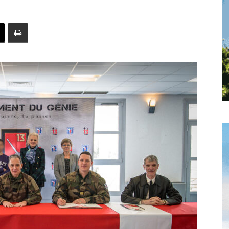
toute
l'info
locale
–