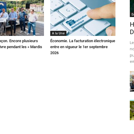
E
H
D
A la Une
çon. Encore plusieurs
Économie. La facturation électronique
Le
ivre pendant les « Mardis
entre en vigueur le 1er septembre
no
2026
pu
em