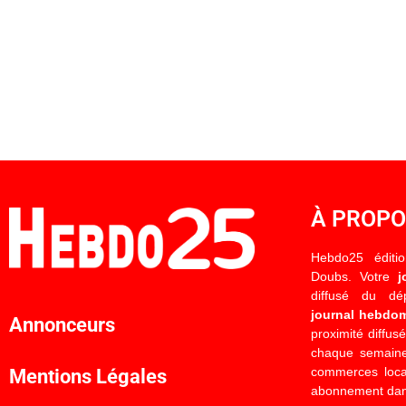
À PROP
Hebdo25 éditi
Doubs. Votre
j
diffusé du d
journal hebdo
Annonceurs
proximité diffus
chaque semaine
commerces locau
Mentions Légales
abonnement dan