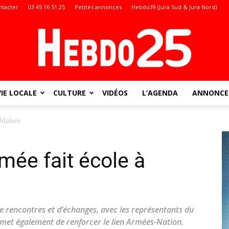
ntacter
03 45 16 51 25
Petites annonces
Hebdo39 (Jura Sud & Jura Nord)
VIE LOCALE
CULTURE
VIDÉOS
L’AGENDA
ANNONCES
Doubs
aldahon
mée fait école à
:
e rencontres et d’échanges, avec les représentants du
ermet également de renforcer le lien Armées-Nation.