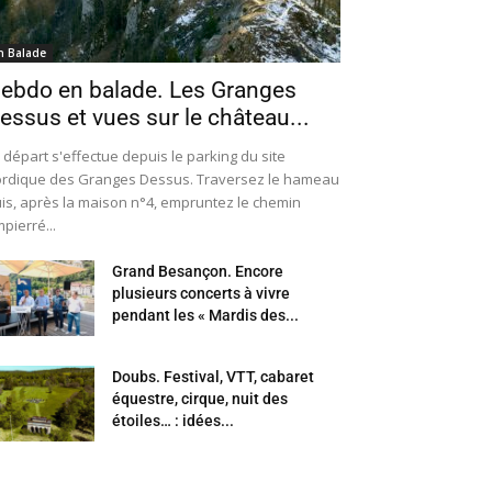
n Balade
ebdo en balade. Les Granges
essus et vues sur le château...
 départ s'effectue depuis le parking du site
rdique des Granges Dessus. Traversez le hameau
is, après la maison n°4, empruntez le chemin
pierré...
Grand Besançon. Encore
plusieurs concerts à vivre
pendant les « Mardis des...
Doubs. Festival, VTT, cabaret
équestre, cirque, nuit des
étoiles… : idées...