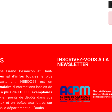
OS
INSCRIVEZ-VOUS À LA
NEWSLETTER
ons Grand Besançon et Haut-
ournal d’infos locales
le plus
épartement. HEBDO25 est un
madaire
d’informations locales de
é à
plus de 110 000 exemplaires
 en points de dépôts dans vos
x et en boîtes aux lettres sur
s le département du Doubs.