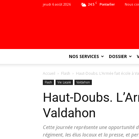
C
jeudi 6 août 2026
24.5
Nous co
Pontarlier
NOS SERVICES
DOSSIER
Accueil
Flash
Haut-Doubs. L’Armée fait école à V
Flash
Vie Locale
Valdahon
Haut-Doubs. L’Ar
Valdahon
Cette journée représente une opportunité d
régiment, les élus locaux et la presse, et p