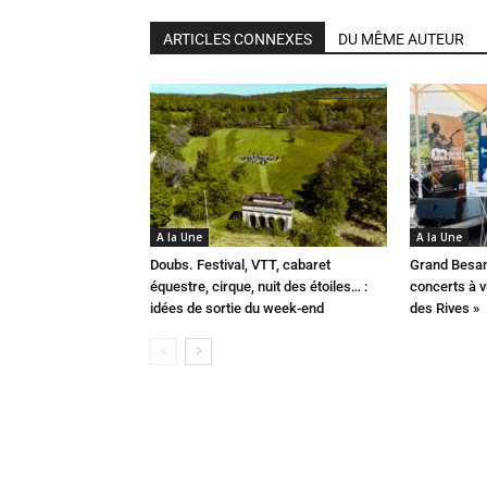
ARTICLES CONNEXES
DU MÊME AUTEUR
A la Une
A la Une
Doubs. Festival, VTT, cabaret
Grand Besan
équestre, cirque, nuit des étoiles… :
concerts à v
idées de sortie du week-end
des Rives »