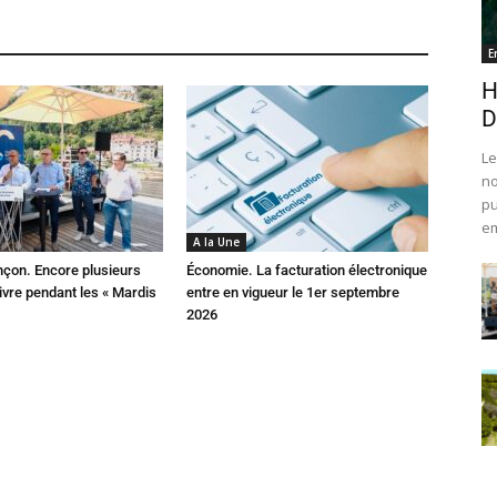
E
H
D
Le
no
pu
em
A la Une
çon. Encore plusieurs
Économie. La facturation électronique
ivre pendant les « Mardis
entre en vigueur le 1er septembre
2026