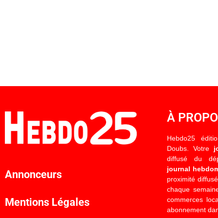
À PROP
Hebdo25 éditi
Doubs. Votre
j
diffusé du d
journal hebdo
Annonceurs
proximité diffus
chaque semaine
commerces locau
Mentions Légales
abonnement dan