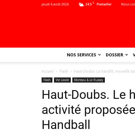
C
jeudi 6 août 2026
24.5
Nous co
Pontarlier
NOS SERVICES
DOSSIER
Accueil
Flash
Haut-Doubs. Le handfit, nouvelle a
Flash
Vie Locale
Morteau & Le Russey
Haut-Doubs. Le h
activité proposé
Handball