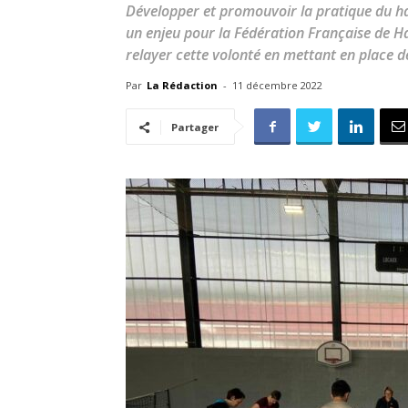
Développer et promouvoir la pratique du h
un enjeu pour la Fédération Française de H
relayer cette volonté en mettant en place d
Par
La Rédaction
-
11 décembre 2022
Partager