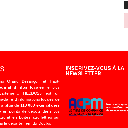
OS
INSCRIVEZ-VOUS À LA
NEWSLETTER
ons Grand Besançon et Haut-
ournal d’infos locales
le plus
épartement. HEBDO25 est un
madaire
d’informations locales de
é à
plus de 110 000 exemplaires
 en points de dépôts dans vos
x et en boîtes aux lettres sur
s le département du Doubs.