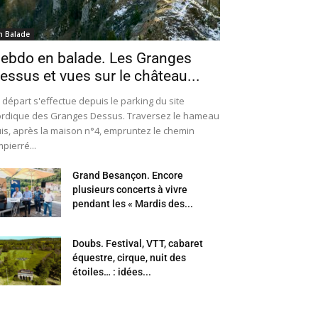
n Balade
ebdo en balade. Les Granges
essus et vues sur le château...
 départ s'effectue depuis le parking du site
rdique des Granges Dessus. Traversez le hameau
is, après la maison n°4, empruntez le chemin
pierré...
Grand Besançon. Encore
plusieurs concerts à vivre
pendant les « Mardis des...
Doubs. Festival, VTT, cabaret
équestre, cirque, nuit des
étoiles… : idées...