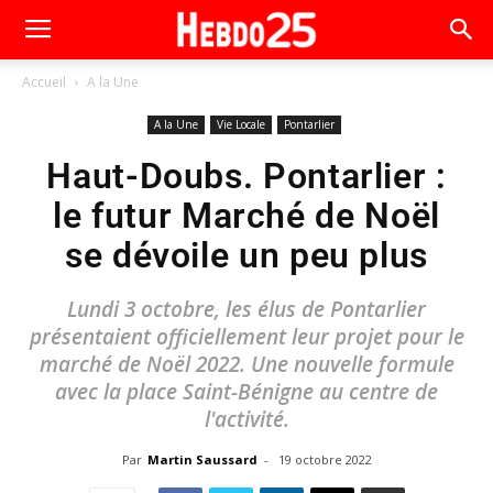
Accueil
A la Une
A la Une
Vie Locale
Pontarlier
Haut-Doubs. Pontarlier :
le futur Marché de Noël
se dévoile un peu plus
Lundi 3 octobre, les élus de Pontarlier
présentaient officiellement leur projet pour le
marché de Noël 2022. Une nouvelle formule
avec la place Saint-Bénigne au centre de
l'activité.
Par
Martin Saussard
-
19 octobre 2022