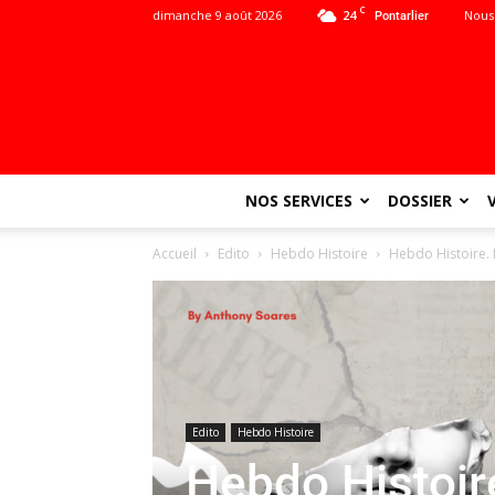
C
dimanche 9 août 2026
24
Nous
Pontarlier
NOS SERVICES
DOSSIER
Accueil
Edito
Hebdo Histoire
Hebdo Histoire. L
Edito
Hebdo Histoire
Hebdo Histoire