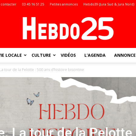
 contacter
03 45 16 51 25
Petites annonces
Hebdo39 (Jura Sud & Jura Nord)
VIE LOCALE
CULTURE
VIDÉOS
L’AGENDA
ANNONCES
Doubs
a tour de la Pelotte : 500 ans d’histoire bisontine
:
. La tour de la Pelotte 