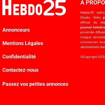
À PROP
Hebdo25 éditi
Doubs. Votre
j
diffusé du d
journal hebdo
Annonceurs
proximité diffus
chaque semaine
commerces locau
Mentions Légales
abonnement dan
Confidentialité
©Copyright ©20
Contactez-nous
Passez vos petites annonces