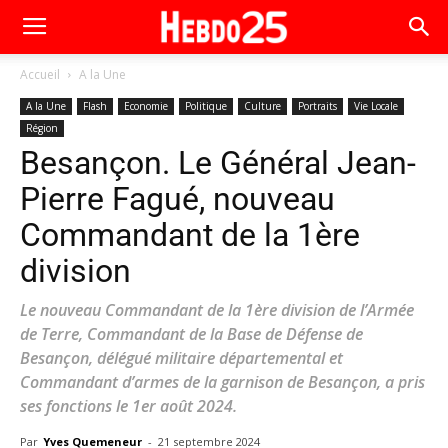
Accueil
A la Une
A la Une
Flash
Economie
Politique
Culture
Portraits
Vie Locale
Région
Besançon. Le Général Jean-
Pierre Fagué, nouveau
Commandant de la 1ère
division
Le nouveau Commandant de la 1ère division de l’Armée
de Terre, Commandant de la Base de Défense de
Besançon, délégué militaire départemental et
Commandant d’armes de la garnison de Besançon, a pris
ses fonctions le 1er août 2024.
Par
Yves Quemeneur
-
21 septembre 2024