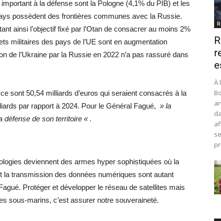
 important à la défense sont la Pologne (4,1% du PIB) et les
pays possèdent des frontières communes avec la Russie.
R
t ainsi l’objectif fixé par l’Otan de consacrer au moins 2%
R
ets militaires des pays de l’UE sont en augmentation
r
on de l’Ukraine par la Russie en 2022 n’a pas rassuré dans
e
À 
Bo
, ce sont 50,54 milliards d’euros qui seraient consacrés à la
an
liards par rapport à 2024. Pour le Général Fagué,
» la
da
défense de son territoire « .
af
se
pr
hnologies deviennent des armes hyper sophistiquées où la
 et la transmission des données numériques sont autant
 Fagué. Protéger et développer le réseau de satellites mais
les sous-marins, c’est assurer notre souveraineté.