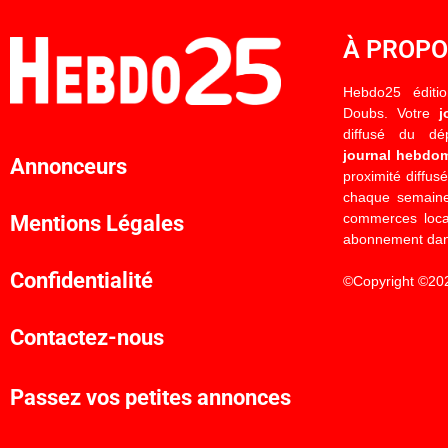
À PROP
Hebdo25 éditi
Doubs. Votre
j
diffusé du d
journal hebdo
Annonceurs
proximité diffus
chaque semaine
commerces locau
Mentions Légales
abonnement dan
Confidentialité
©Copyright ©20
Contactez-nous
Passez vos petites annonces