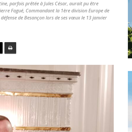
toute
ine, parfois prêtée à Jules César, aurait pu être
Pierre Fagué, Commandant la 1ère division Europe de
défense de Besançon lors de ses vœux le 13 janvier
l'info
locale
–