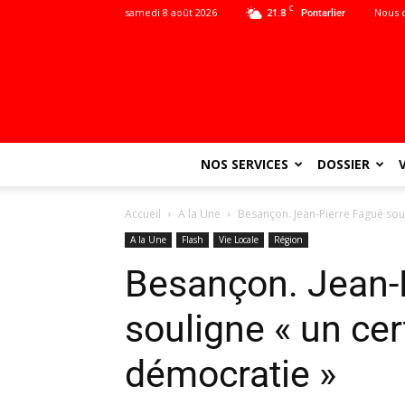
C
samedi 8 août 2026
21.8
Nous 
Pontarlier
NOS SERVICES
DOSSIER
Accueil
A la Une
Besançon. Jean-Pierre Fagué soul
A la Une
Flash
Vie Locale
Région
Besançon. Jean-
souligne « un cer
démocratie »