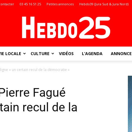
contacter
03 45 16 51 25
Petites annonces
Hebdo39 (Jura Sud & Jura Nord)
VIE LOCALE
CULTURE
VIDÉOS
L’AGENDA
ANNONCES
Doubs
igne « un certain recul de la démocratie »
Pierre Fagué
:
tain recul de la