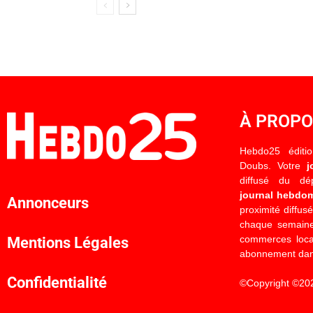
À PROP
Hebdo25 éditi
Doubs. Votre
j
diffusé du d
journal hebdo
Annonceurs
proximité diffus
chaque semaine
commerces locau
Mentions Légales
abonnement dan
Confidentialité
©Copyright ©20