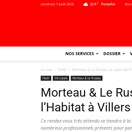
C
vendredi 7 août 2026
22.9
Nous
Pontarlier
NOS SERVICES
DOSSIER
Accueil
Flash
Morteau & Le Russey. Le salon de l’Ha
Flash
Vie Locale
Morteau & Le Russey
Morteau & Le Rus
l’Habitat à Ville
Ce rendez-vous très attendu se tiendra à la s
nombreux professionnels présents pour parta