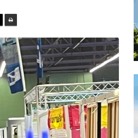
toute
l'info
locale
–