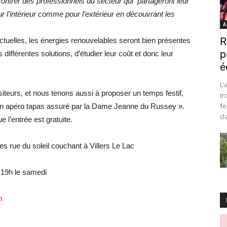
ontrer des professionnels du secteur qui partageront leur
 l’intérieur comme pour l’extérieur en découvrant les
A
R
tuelles, les énergies renouvelables seront bien présentes
p
 différentes solutions, d’étudier leur coût et donc leur
é
L’
siteurs, et nous tenons aussi à proposer un temps festif,
tr
fe
un apéro tapas assuré par la Dame Jeanne du Russey ».
cl
 l’entrée est gratuite.
tes rue du soleil couchant à Villers Le Lac
 19h le samedi
m