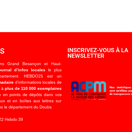
OS
INSCRIVEZ-VOUS À LA
NEWSLETTER
ons Grand Besançon et Haut-
ournal d’infos locales
le plus
épartement. HEBDO25 est un
madaire
d’informations locales de
é à
plus de 110 000 exemplaires
 en points de dépôts dans vos
x et en boîtes aux lettres sur
s le département du Doubs.
22 Hebdo 39