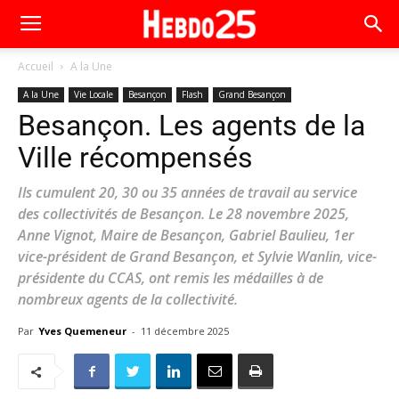
Accueil
A la Une
A la Une
Vie Locale
Besançon
Flash
Grand Besançon
Besançon. Les agents de la
Ville récompensés
Ils cumulent 20, 30 ou 35 années de travail au service
des collectivités de Besançon. Le 28 novembre 2025,
Anne Vignot, Maire de Besançon, Gabriel Baulieu, 1er
vice-président de Grand Besançon, et Sylvie Wanlin, vice-
présidente du CCAS, ont remis les médailles à de
nombreux agents de la collectivité.
Par
Yves Quemeneur
-
11 décembre 2025