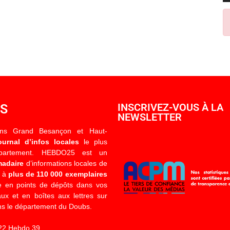
OS
INSCRIVEZ-VOUS À LA
NEWSLETTER
ons Grand Besançon et Haut-
ournal d’infos locales
le plus
épartement. HEBDO25 est un
madaire
d’informations locales de
é à
plus de 110 000 exemplaires
 en points de dépôts dans vos
x et en boîtes aux lettres sur
s le département du Doubs.
22 Hebdo 39