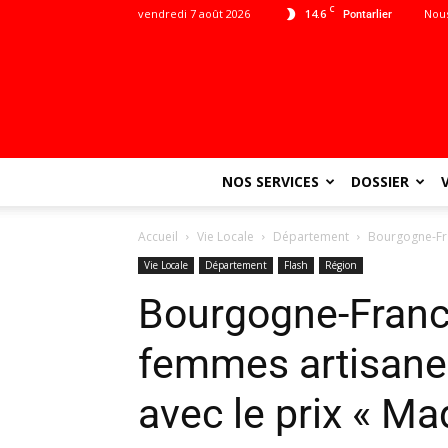
C
vendredi 7 août 2026
14.6
Nous
Pontarlier
NOS SERVICES
DOSSIER
Accueil
Vie Locale
Département
Bourgogne-Fra
Vie Locale
Département
Flash
Région
Bourgogne-Franc
femmes artisane
avec le prix « M