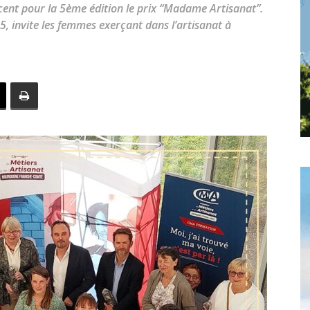
toute
cent pour la 5ème édition le prix “Madame Artisanat”.
5, invite les femmes exerçant dans l’artisanat à
l'info
locale
–