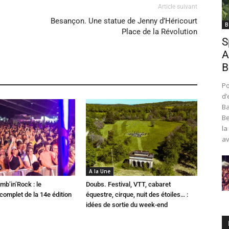
Article suivant
Besançon. Une statue de Jenny d’Héricourt
B
Place de la Révolution
S
A
B
Po
d’
Ba
Be
la
av
A la Une
mb’in’Rock : le
Doubs. Festival, VTT, cabaret
omplet de la 14e édition
équestre, cirque, nuit des étoiles… :
idées de sortie du week-end