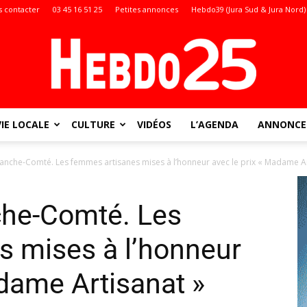
 contacter
03 45 16 51 25
Petites annonces
Hebdo39 (Jura Sud & Jura Nord)
VIE LOCALE
CULTURE
VIDÉOS
L’AGENDA
ANNONCES
Doubs
nche-Comté. Les femmes artisanes mises à l’honneur avec le prix « Madame Ar
he-Comté. Les
:
s mises à l’honneur
adame Artisanat »