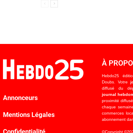
À PROP
Hebdo25 éditi
Doubs. Votre
j
diffusé du d
journal hebdo
Annonceurs
proximité diffus
chaque semaine
commerces locau
Mentions Légales
abonnement dan
Confidentialité
©Copyright ©20