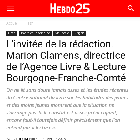
Accueil
Flash
Flash
Invité de la semaine
Vie Locale
Région
L’invitée de la rédaction.
Marion Clamens, directrice
de l’Agence Livre & Lecture
Bourgogne-Franche-Comté
On ne lit sans doute jamais assez et les études récentes
du Centre national du livre sur les habitudes des jeunes
et des moins jeunes montrent que la situation ne
s’arrange pas. Si le constat est assez préoccupant,
encore faut-il toutefois définir précisément que l’on
entend par « lecture ».
Par
La Rédaction
-
4 février 2025