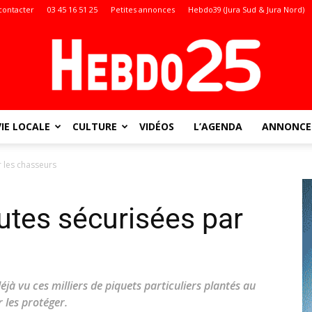
contacter
03 45 16 51 25
Petites annonces
Hebdo39 (Jura Sud & Jura Nord)
VIE LOCALE
CULTURE
VIDÉOS
L’AGENDA
ANNONCES
Doubs
 les chasseurs
utes sécurisées par
:
jà vu ces milliers de piquets particuliers plantés au
 les protéger.