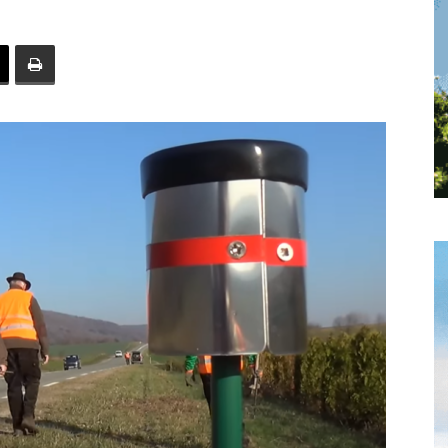
toute
l'info
locale
–