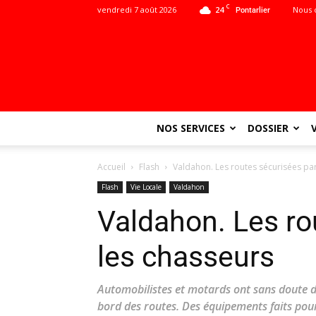
C
vendredi 7 août 2026
24
Nous 
Pontarlier
NOS SERVICES
DOSSIER
Accueil
Flash
Valdahon. Les routes sécurisées par
Flash
Vie Locale
Valdahon
Valdahon. Les ro
les chasseurs
Automobilistes et motards ont sans doute dé
bord des routes. Des équipements faits pour