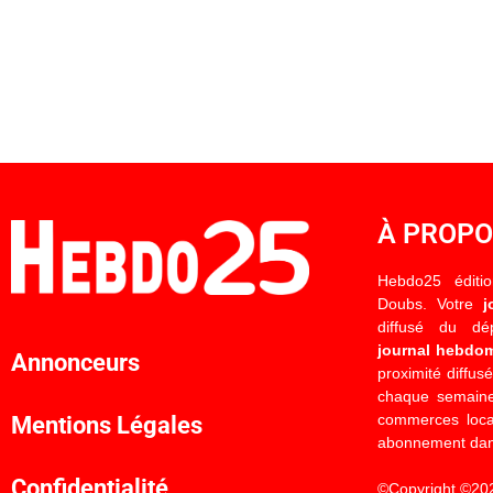
À PROP
Hebdo25 éditi
Doubs. Votre
j
diffusé du d
journal hebdo
Annonceurs
proximité diffus
chaque semaine
commerces locau
Mentions Légales
abonnement dan
Confidentialité
©Copyright ©20