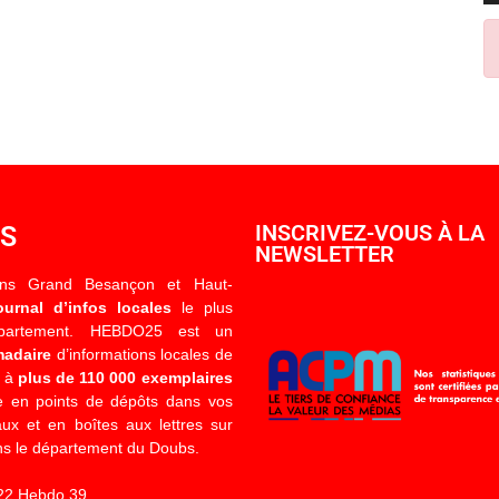
OS
INSCRIVEZ-VOUS À LA
NEWSLETTER
ons Grand Besançon et Haut-
ournal d’infos locales
le plus
épartement. HEBDO25 est un
madaire
d’informations locales de
é à
plus de 110 000 exemplaires
 en points de dépôts dans vos
x et en boîtes aux lettres sur
s le département du Doubs.
22 Hebdo 39