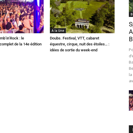
B
S
A
A la Une
B
mb’in’Rock : le
Doubs. Festival, VTT, cabaret
omplet de la 14e édition
équestre, cirque, nuit des étoiles… :
Po
idées de sortie du week-end
d’
Ba
Be
la
av