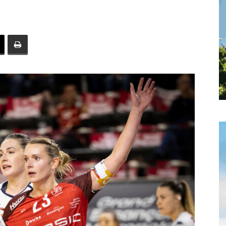
toute
l'info
locale
–