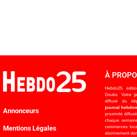
À PROP
Hebdo25 éditi
Doubs. Votre
j
diffusé du d
journal hebdo
Annonceurs
proximité diffus
chaque semaine
commerces locau
Mentions Légales
abonnement dan