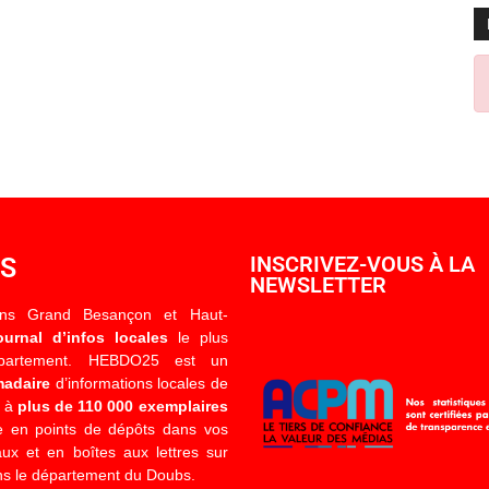
OS
INSCRIVEZ-VOUS À LA
NEWSLETTER
ons Grand Besançon et Haut-
ournal d’infos locales
le plus
épartement. HEBDO25 est un
madaire
d’informations locales de
é à
plus de 110 000 exemplaires
 en points de dépôts dans vos
x et en boîtes aux lettres sur
s le département du Doubs.