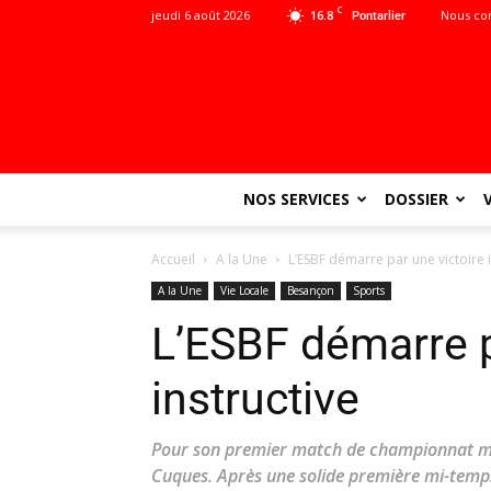
C
jeudi 6 août 2026
16.8
Nous co
Pontarlier
NOS SERVICES
DOSSIER
Accueil
A la Une
L’ESBF démarre par une victoire i
A la Une
Vie Locale
Besançon
Sports
L’ESBF démarre p
instructive
Pour son premier match de championnat mer
Cuques. Après une solide première mi-temps