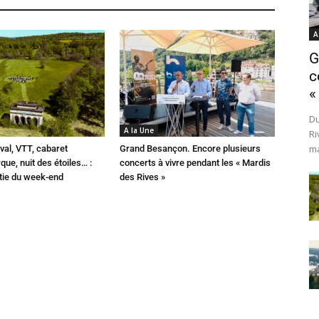
A
G
c
«
Du
A la Une
Ri
ma
val, VTT, cabaret
Grand Besançon. Encore plusieurs
que, nuit des étoiles… :
concerts à vivre pendant les « Mardis
rtie du week-end
des Rives »