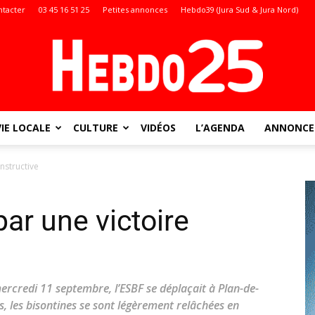
ntacter
03 45 16 51 25
Petites annonces
Hebdo39 (Jura Sud & Jura Nord)
VIE LOCALE
CULTURE
VIDÉOS
L’AGENDA
ANNONCES
Doubs
nstructive
ar une victoire
:
credi 11 septembre, l’ESBF se déplaçait à Plan-de-
, les bisontines se sont légèrement relâchées en