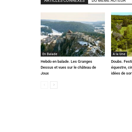
ARTICLES CONNEXES
DU MÊME AUTEUR
En Balade
A la Une
Hebdo en balade. Les Granges
Doubs. Festi
Dessus et vues sur le château de
équestre, cir
Joux
idées de so