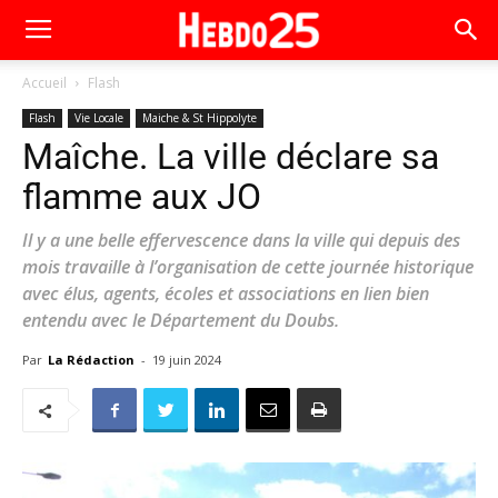
Accueil
Flash
Flash
Vie Locale
Maiche & St Hippolyte
Maîche. La ville déclare sa
flamme aux JO
Il y a une belle effervescence dans la ville qui depuis des
mois travaille à l’organisation de cette journée historique
avec élus, agents, écoles et associations en lien bien
entendu avec le Département du Doubs.
Par
La Rédaction
-
19 juin 2024