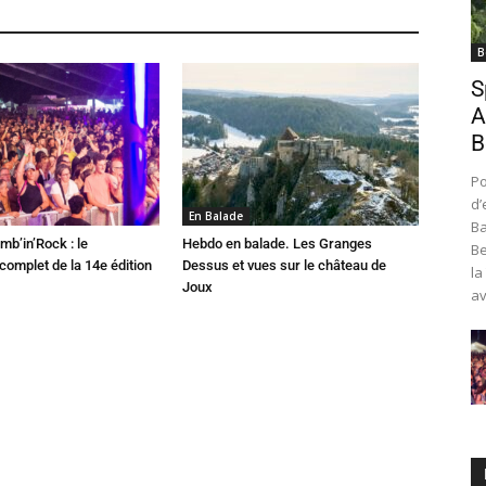
B
S
A
B
Po
d’
En Balade
Ba
mb’in’Rock : le
Hebdo en balade. Les Granges
Be
omplet de la 14e édition
Dessus et vues sur le château de
la
Joux
av