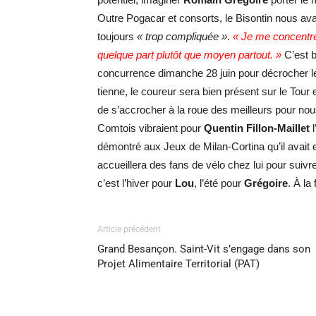
Outre Pogacar et consorts, le Bisontin nous ava
toujours
« trop compliquée »
.
« Je me concentre 
quelque part plutôt que moyen partout. »
C’est b
concurrence dimanche 28 juin pour décrocher le
tienne, le coureur sera bien présent sur le Tour 
de s’accrocher à la roue des meilleurs pour no
Comtois vibraient pour
Quentin Fillon-Maillet
l
démontré aux Jeux de Milan-Cortina qu’il avait
accueillera des fans de vélo chez lui pour suivr
c’est l’hiver pour
Lou
, l’été pour
Grégoire
. À la
Article précédent
Grand Besançon. Saint-Vit s’engage dans son
Projet Alimentaire Territorial (PAT)