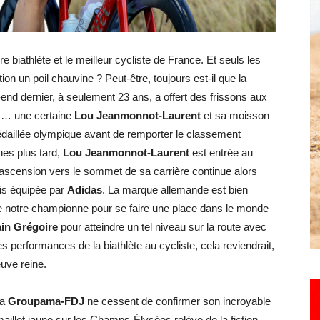
Hebdo25
biathlète et le meilleur cycliste de France. Et seuls les
ion un poil chauvine ? Peut-être, toujours est-il que la
end dernier, à seulement 23 ans, a offert des frissons aux
s… une certaine
Lou Jeanmonnot-Laurent
et sa moisson
médaillée olympique avant de remporter le classement
es plus tard,
Lou Jeanmonnot-Laurent
est entrée au
 ascension vers le sommet de sa carrière continue alors
is équipée par
Adidas
. La marque allemande est bien
a de notre championne pour se faire une place dans le monde
in Grégoire
pour atteindre un tel niveau sur la route avec
 les performances de la biathlète au cycliste, cela reviendrait,
euve reine.
la
Groupama-FDJ
ne cessent de confirmer son incroyable
maillot jaune sur les Champs-Élysées relève de la fiction.