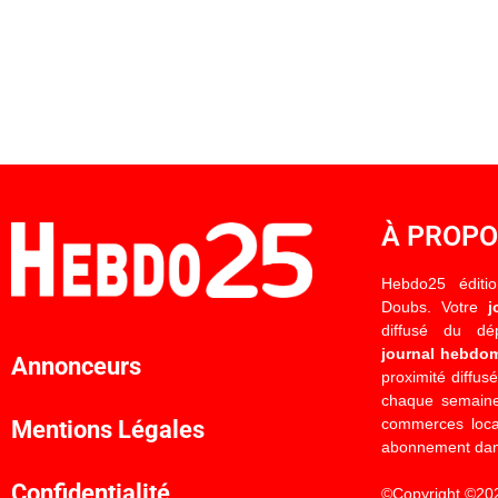
À PROP
Hebdo25 éditi
Doubs. Votre
j
diffusé du d
journal hebdo
Annonceurs
proximité diffus
chaque semaine
commerces locau
Mentions Légales
abonnement dan
Confidentialité
©Copyright ©20