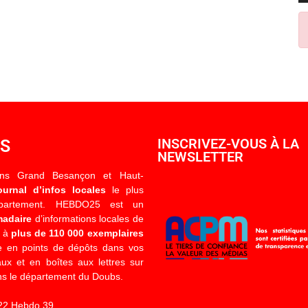
OS
INSCRIVEZ-VOUS À LA
NEWSLETTER
ons Grand Besançon et Haut-
ournal d’infos locales
le plus
épartement. HEBDO25 est un
madaire
d’informations locales de
é à
plus de 110 000 exemplaires
 en points de dépôts dans vos
x et en boîtes aux lettres sur
s le département du Doubs.
22 Hebdo 39