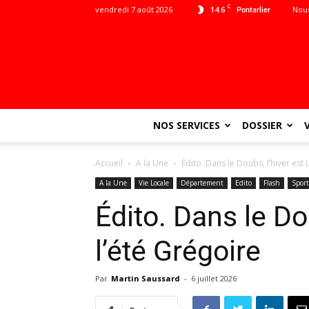
C
vendredi 7 août 2026
14.6
Nous
Pontarlier
NOS SERVICES
DOSSIER
Accueil
A la Une
Édito. Dans le Doubs, l’hiver est 
A la Une
Vie Locale
Département
Edito
Flash
Sport
Édito. Dans le Dou
l’été Grégoire
Par
Martin Saussard
-
6 juillet 2026