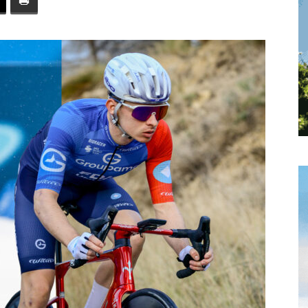
toute
l'info
locale
–