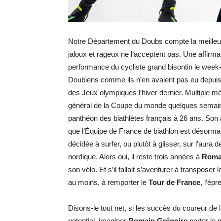
Notre Département du Doubs compte la meilleure 
jaloux et rageux ne l’acceptent pas. Une affirmat
performance du cycliste grand bisontin le week-
Doubiens comme ils n’en avaient pas eu depui
des Jeux olympiques l’hiver dernier. Multiple 
général de la Coupe du monde quelques semain
panthéon des biathlètes français à 26 ans. Son
que l’Équipe de France de biathlon est désorma
décidée à surfer, ou plutôt à glisser, sur l’aur
nordique. Alors oui, il reste trois années à
Roma
son vélo. Et s’il fallait s’aventurer à transposer
au moins, à remporter le
Tour de France
, l’épr
Disons-le tout net, si les succès du coureur de 
potentiel, imaginer
Romain Grégoire
porter le 