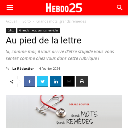
Accueil
Edito
Grands mots, grands remèdes
Edito
Grands mots, grands remèdes
Au pied de la lettre
Si, comme moi, il vous arrive d’être stupide vous vous
sentez comme chez vous dans cette rubrique !
Par
La Rédaction
-
4 février 2024