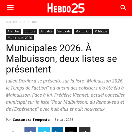
Accueil
A la Une
A la Une
Culture
Actualité
Vie Locale
Mont d'Or
Politique
Municipales 2026
Municipales 2026. À
Malbuisson, deux listes se
présentent
Julien Devilard se présente sur la liste “Malbuisson 2026,
le Temps de l’action” où aucun des colistiers n’a été élu à
Malbuisson. Face à lui, Frédéric Viennet, actuel conseiller
municipal sur la liste “Pour Malbuisson, du Renouveau et
de l’Expérience” avec huit élus et huit nouveaux.
Par
Cassandra Tempesta
-
5 mars 2026