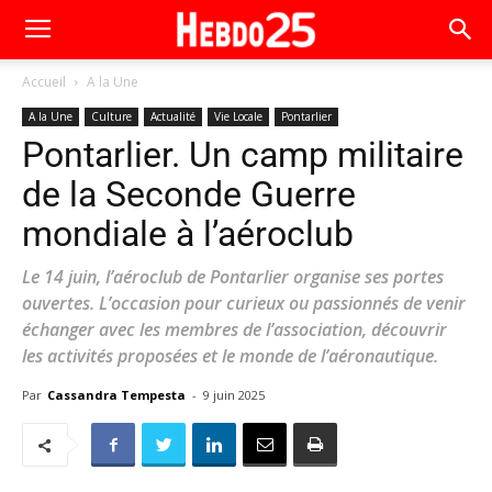
Accueil
A la Une
A la Une
Culture
Actualité
Vie Locale
Pontarlier
Pontarlier. Un camp militaire
de la Seconde Guerre
mondiale à l’aéroclub
Le 14 juin, l’aéroclub de Pontarlier organise ses portes
ouvertes. L’occasion pour curieux ou passionnés de venir
échanger avec les membres de l’association, découvrir
les activités proposées et le monde de l’aéronautique.
Par
Cassandra Tempesta
-
9 juin 2025