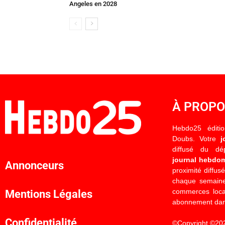
Angeles en 2028
À PROP
Hebdo25 éditi
Doubs. Votre
j
diffusé du d
journal hebdo
Annonceurs
proximité diffus
chaque semaine
commerces locau
Mentions Légales
abonnement dan
Confidentialité
©Copyright ©20