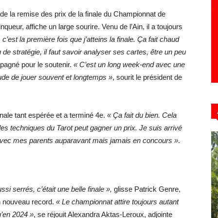
rs de la remise des prix de la finale du Championnat de
queur, affiche un large sourire. Venu de l’Ain, il a toujours
c’est la première fois que j’atteins la finale. Ça fait chaud
e stratégie, il faut savoir analyser ses cartes, être un peu
pagné pour le soutenir.
« C’est un long week-end avec une
ude de jouer souvent et longtemps »
, sourit le président de
nale tant espérée et a terminé 4e.
« Ça fait du bien. Cela
s techniques du Tarot peut gagner un prix. Je suis arrivé
à avec mes parents auparavant mais jamais en concours »
.
si serrés, c’était une belle finale »,
glisse Patrick Genre,
n nouveau record.
« Le championnat attire toujours autant
u’en 2024 »
, se réjouit Alexandra Aktas-Leroux, adjointe