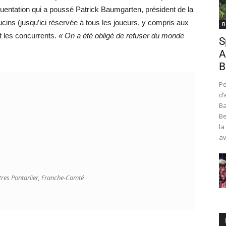
quentation qui a poussé Patrick Baumgarten, président de la
cins (jusqu’ici réservée à tous les joueurs, y compris aux
B
t les concurrents.
« On a été obligé de refuser du monde
S
A
B
Po
d’
Ba
Be
la
av
tres Pontarlier, Franche-Comté