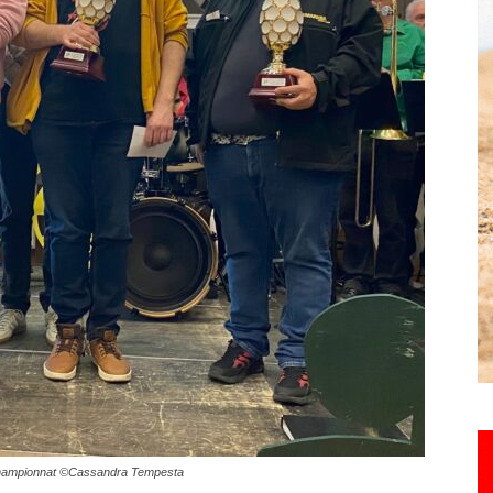
Hebdo25
e championnat ©Cassandra Tempesta