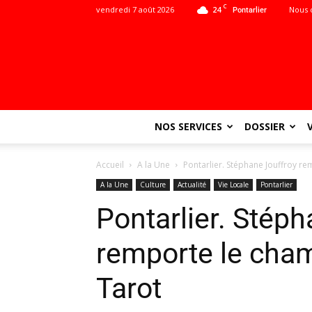
C
vendredi 7 août 2026
24
Nous 
Pontarlier
NOS SERVICES
DOSSIER
Accueil
A la Une
Pontarlier. Stéphane Jouffroy r
A la Une
Culture
Actualité
Vie Locale
Pontarlier
Pontarlier. Stép
remporte le cham
Tarot