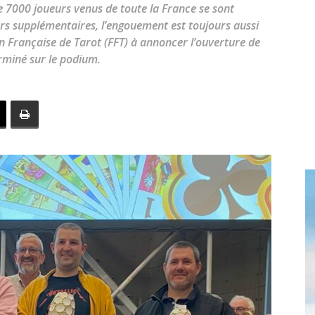
toute
e 7000 joueurs venus de toute la France se sont
urs supplémentaires, l’engouement est toujours aussi
on Française de Tarot (FFT) à annoncer l’ouverture de
rminé sur le podium.
l'info
locale
–