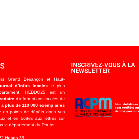
OS
INSCRIVEZ-VOUS À LA
NEWSLETTER
ons Grand Besançon et Haut-
ournal d’infos locales
le plus
épartement. HEBDO25 est un
madaire
d’informations locales de
é à
plus de 110 000 exemplaires
 en points de dépôts dans vos
x et en boîtes aux lettres sur
s le département du Doubs.
22 Hebdo 39