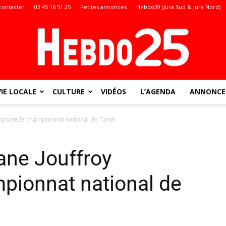
contacter
03 45 16 51 25
Petites annonces
Hebdo39 (Jura Sud & Jura Nord)
VIE LOCALE
CULTURE
VIDÉOS
L’AGENDA
ANNONCES
Doubs
emporte le championnat national de Tarot
hane Jouffroy
:
pionnat national de